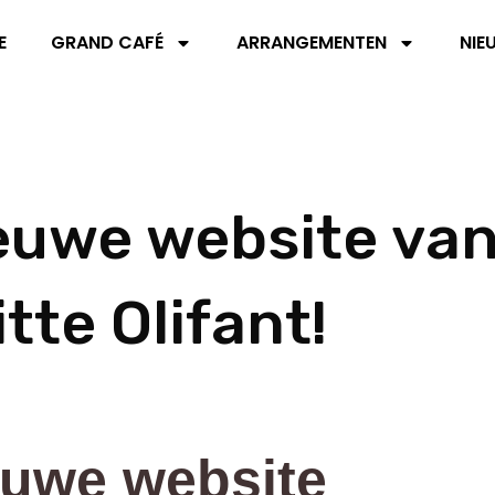
E
GRAND CAFÉ
ARRANGEMENTEN
NIE
euwe website va
tte Olifant!
euwe website